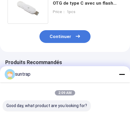
OTG de type C avec un flash
UDP et un logo USB
Price： 1pcs
personnalisable
Continuer
Produits Recommandés
suntrap
2:09 AM
Good day, what product are you looking for?
Corps Silver Matt
Clé USB Argent Mat
Pistolet noir U
USB A et Type c avec
USB 3.0 avec port
avec type C à l
la mémoire rapide et
Type C compatible
port USB Flash