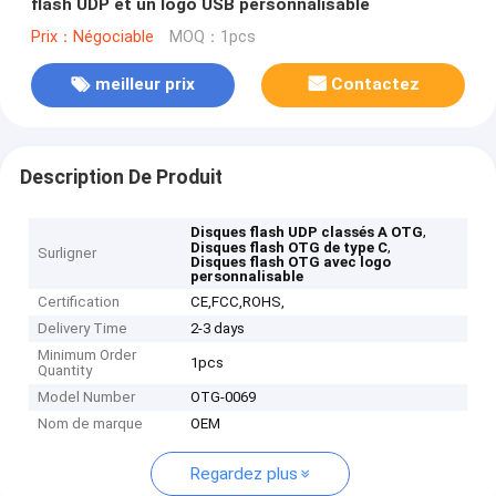
flash UDP et un logo USB personnalisable
Prix：Négociable
MOQ：1pcs
meilleur prix
Contactez
Description De Produit
,
Disques flash UDP classés A OTG
,
Disques flash OTG de type C
Surligner
Disques flash OTG avec logo
personnalisable
Certification
CE,FCC,ROHS,
Delivery Time
2-3 days
Minimum Order
1pcs
Quantity
Model Number
OTG-0069
Nom de marque
OEM
Regardez plus