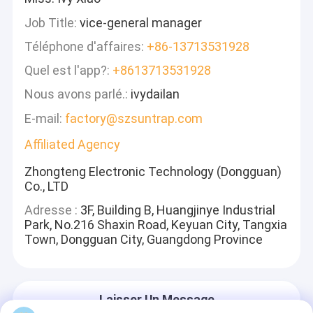
Job Title:
vice-general manager
Téléphone d'affaires:
+86-13713531928
Quel est l'app?:
+8613713531928
Nous avons parlé.:
ivydailan
E-mail:
factory@szsuntrap.com
Affiliated Agency
Zhongteng Electronic Technology (Dongguan)
Co., LTD
Adresse :
3F, Building B, Huangjinye Industrial
Park, No.216 Shaxin Road, Keyuan City, Tangxia
Town, Dongguan City, Guangdong Province
Laisser Un Message