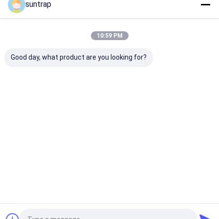
Nous Vous Répondrons Rapidement
suntrap
10:59 PM
Good day, what product are you looking for?
Continuer
Aperçu
Au sujet de
Contactez-
Desktop
nous
nous
Site
Sitemap
Politique de confidentialité
Qualité
Clés USB personnalisées
Usine De Chine.Copyright © 2026
Shenzhen Suntrap Electronic Technology Co., Ltd.. All Rights
Reserved.