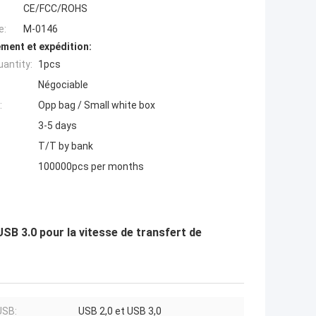
CE/FCC/ROHS
e:
M-0146
ment et expédition:
antity:
1pcs
Négociable
:
Opp bag / Small white box
3-5 days
T/T by bank
100000pcs per months
SB 3.0 pour la vitesse de transfert de
USB:
USB 2,0 et USB 3,0