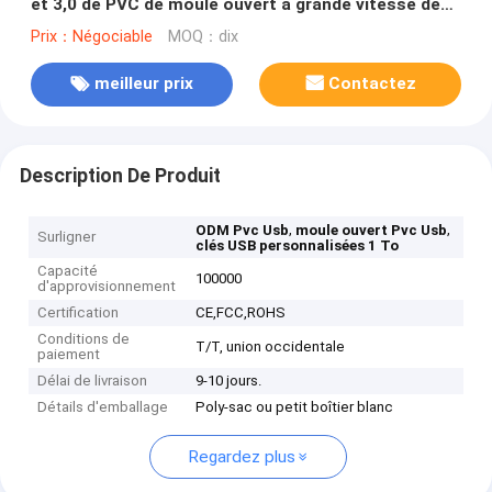
et 3,0 de PVC de moule ouvert à grande vitesse de
512GB 1TB
Prix：Négociable
MOQ：dix
meilleur prix
Contactez
Description De Produit
,
,
ODM Pvc Usb
moule ouvert Pvc Usb
Surligner
clés USB personnalisées 1 To
Capacité
100000
d'approvisionnement
Certification
CE,FCC,ROHS
Conditions de
T/T, union occidentale
paiement
Délai de livraison
9-10 jours.
Détails d'emballage
Poly-sac ou petit boîtier blanc
Regardez plus